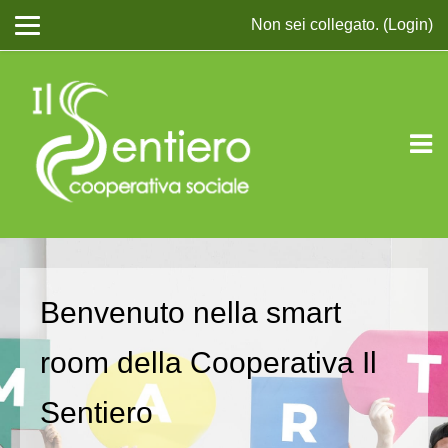
Non sei collegato. (
Login
)
Vai al contenuto principale
Benvenuto nella smart
room della Cooperativa Il
Sentiero